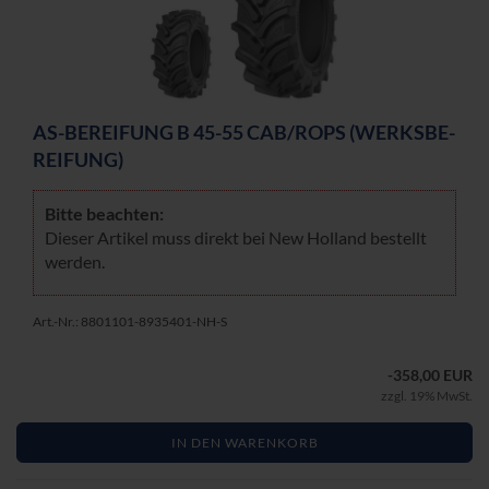
AS-​BE­REI­FUNG B 45-55 CAB/ROPS (WERKS­BE­
REI­FUNG)
Bitte be­ach­ten:
Die­ser Ar­ti­kel muss di­rekt bei New Hol­land be­stellt
wer­den.
Art.-Nr.: 8801101-8935401-NH-S
-358,00 EUR
zzgl. 19% MwSt.
IN DEN WARENKORB