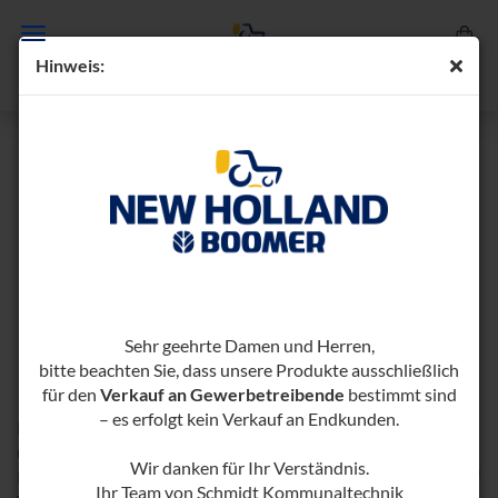
Hin­weis:
NEW HOLLAND BOOMER 55 STAGE
Sehr geehrte Damen und Herren,
V
bitte beachten Sie, dass unsere Produkte ausschließlich
für den
Verkauf an Gewerbetreibende
bestimmt sind
– es erfolgt kein Verkauf an Endkunden.
Der BOOMER 55 ist ein robuster Allradtraktor mit 57 PS
und vier Ausstattungsvarianten. Er vereint kraftvolle
Wir danken für Ihr Verständnis.
Leistung mit exakter Steuerung und hohem Fahrkomfort. Auf
Ihr Team von Schmidt Kommunaltechnik