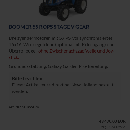
BOO­MER 55 ROPS STAGE V GEAR
Drei­zy­lin­der­mo­to­ren mit 57 PS, voll­syn­chro­ni­sier­tes
16x16-​Wendegetriebe (op­tio­nal mit Kriech­gang) und
Über­roll­bü­gel,
ohne Zwi­schen­achs­zapf­wel­le und Joy­
stick.
Grund­aus­stat­tung: Ga­la­xy Gar­den Pro-​Bereifung.
Bitte be­ach­ten:
Die­ser Ar­ti­kel muss di­rekt bei New Hol­land be­stellt
wer­den.
Art.-Nr.: NHB55G/V
43.470,00 EUR
zzgl. 19% MwSt.