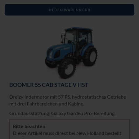
IN DEN WARENKORB
BOO­MER 55 CAB STAGE V HST
Drei­zy­lin­der­mo­tor mit 57 PS, hy­dro­sta­ti­sches Ge­trie­be
mit drei Fahr­be­rei­chen und Ka­bi­ne.
Grund­aus­stat­tung: Ga­la­xy Gar­den Pro-​Bereifung.
Bitte be­ach­ten:
Die­ser Ar­ti­kel muss di­rekt bei New Hol­land be­stellt