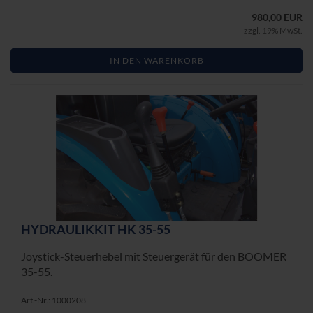
980,00 EUR
zzgl. 19% MwSt.
IN DEN WARENKORB
HY­DRAU­LIK­KIT HK 35-55
Joystick-​Steuerhebel mit Steu­er­ge­rät für den BOO­MER
35-55.
Art.-Nr.: 1000208