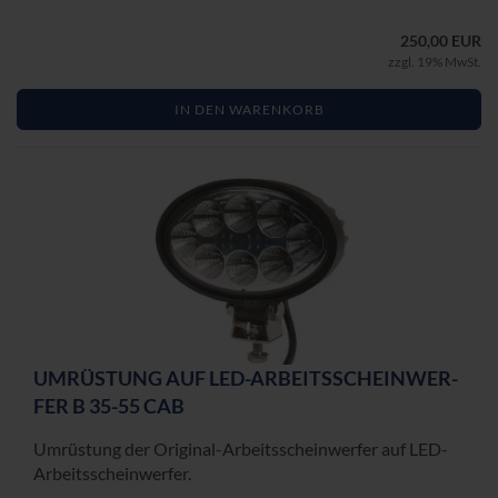
250,00 EUR
zzgl. 19% MwSt.
IN DEN WARENKORB
UM­RÜS­TUNG AUF LED-​AR­BEITS­SCHEIN­WER­
FER B 35-55 CAB
Um­rüs­tung der Original-​Arbeitsscheinwerfer auf LED-​
Arbeitsscheinwerfer.