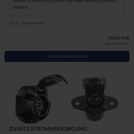
Die­ser Ar­ti­kel muss di­rekt bei New Hol­land be­stellt
wer­den.
Art.-Nr.: 469099-NH-S
792,00 EUR
zzgl. 19% MwSt.
IN DEN WARENKORB
ZUSATZ-​​STROM­VER­SOR­GUNG