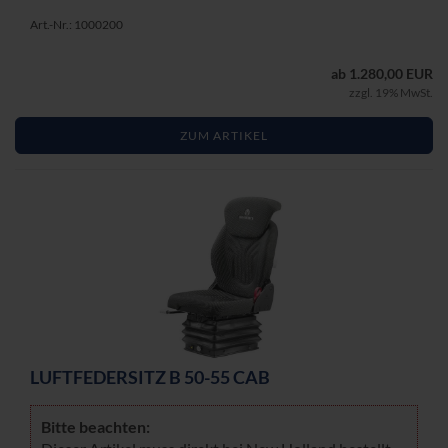
Art.-Nr.: 1000200
ab 1.280,00 EUR
zzgl. 19% MwSt.
ZUM ARTIKEL
LUFT­FE­DER­SITZ B 50-55 CAB
Bitte be­ach­ten: