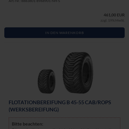
Art.-Nr.: 8883801-8968901-NH-S
461,00 EUR
zzgl. 19% MwSt.
IN DEN WARENKORB
FLO­TA­TI­ON­BE­REI­FUNG B 45-55 CAB/ROPS
(WERKS­BE­REI­FUNG)
Bitte be­ach­ten: