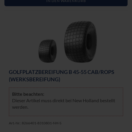
IN DEN WARENKORB
GOLF­PLATZ­BE­REI­FUNG B 45-55 CAB/ROPS
(WERKS­BE­REI­FUNG)
Bitte be­ach­ten:
Die­ser Ar­ti­kel muss di­rekt bei New Hol­land be­stellt
wer­den.
Art.-Nr.: 8266401-8310801-NH-S