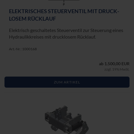
ELEK­TRI­SCHES STEU­ER­VEN­TIL MIT DRUCK­
LO­SEM RÜCK­LAUF
Elek­trisch ge­schal­te­tes Steu­er­ven­til zur Steue­rung eines
Hy­drau­lik­krei­ses mit druck­lo­sem Rück­lauf.
Art.-Nr.: 1000168
ab 1.500,00 EUR
zzgl. 19% MwSt.
ZUM ARTIKEL