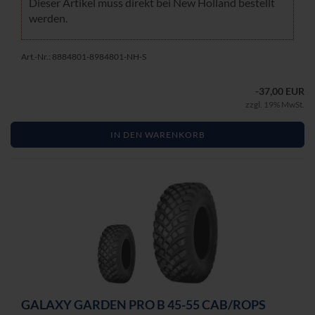
Die­ser Ar­ti­kel muss di­rekt bei New Hol­land be­stellt
wer­den.
Art.-Nr.: 8884801-8984801-NH-S
-37,00 EUR
zzgl. 19% MwSt.
IN DEN WARENKORB
GA­LA­XY GAR­DEN PRO B 45-55 CAB/ROPS