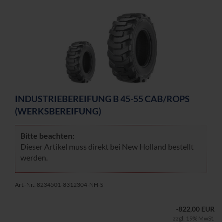
IN­DUS­TRIE­BE­REI­FUNG B 45-55 CAB/ROPS
(WERKS­BE­REI­FUNG)
Bitte be­ach­ten:
Die­ser Ar­ti­kel muss di­rekt bei New Hol­land be­stellt
wer­den.
Art.-Nr.: 8234501-8312304-NH-S
-822,00 EUR
zzgl. 19% MwSt.