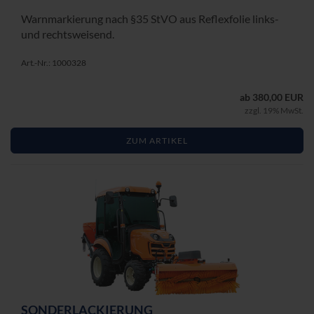
Warn­mar­kie­rung nach §35 StVO aus Re­flex­fo­lie links-​
und rechts­wei­send.
Art.-Nr.: 1000328
ab 380,00 EUR
zzgl. 19% MwSt.
ZUM ARTIKEL
SON­DER­LA­CKIE­RUNG