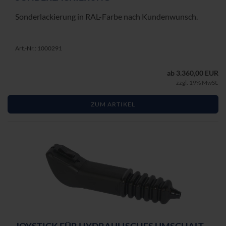
Son­der­la­ckie­rung in RAL-​Farbe nach Kun­den­wunsch.
Art.-Nr.: 1000291
ab 3.360,00 EUR
zzgl. 19% MwSt.
ZUM ARTIKEL
JOY­STICK FÜR HY­DRAU­LI­SCHES UM­SCHALT­