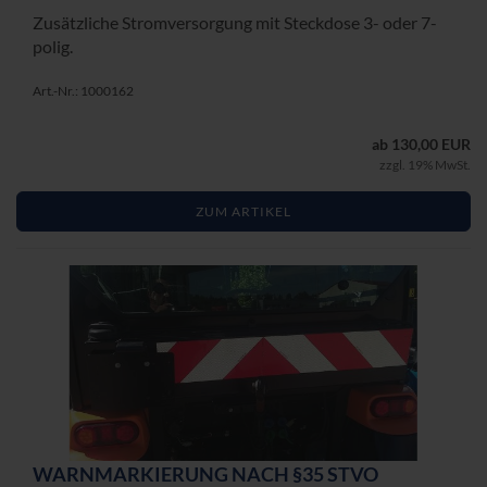
Zu­sätz­li­che Strom­ver­sor­gung mit Steck­do­se 3- oder 7-​
polig.
Art.-Nr.: 1000162
ab 130,00 EUR
zzgl. 19% MwSt.
ZUM ARTIKEL
WARN­MAR­KIE­RUNG NACH §35 STVO