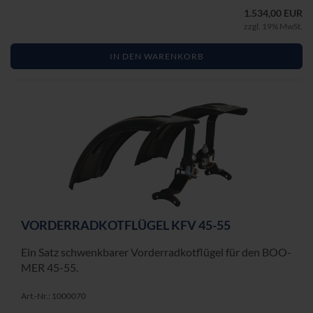
1.534,00 EUR
zzgl. 19% MwSt.
IN DEN WARENKORB
VOR­DER­RAD­KOT­FLÜ­GEL KFV 45-55
Ein Satz schwenk­ba­rer Vor­der­rad­kot­flü­gel für den BOO­
MER 45-55.
Art.-Nr.: 1000070