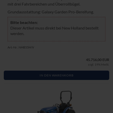
mit drei Fahr­be­rei­chen und Über­roll­bü­gel.
Grund­aus­stat­tung: Ga­la­xy Gar­den Pro-​Bereifung.
Bitte be­ach­ten:
Die­ser Ar­ti­kel muss di­rekt bei New Hol­land be­stellt
wer­den.
Art.-Nr.: NHB55H/V
45.716,00 EUR
zzgl. 19% MwSt.
IN DEN WARENKORB