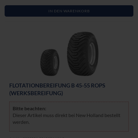
IN DEN WARENKORB
FLO­TA­TI­ON­BE­REI­FUNG B 45-55 ROPS
(WERKS­BE­REI­FUNG)
Bitte be­ach­ten:
Die­ser Ar­ti­kel muss di­rekt bei New Hol­land be­stellt
wer­den.