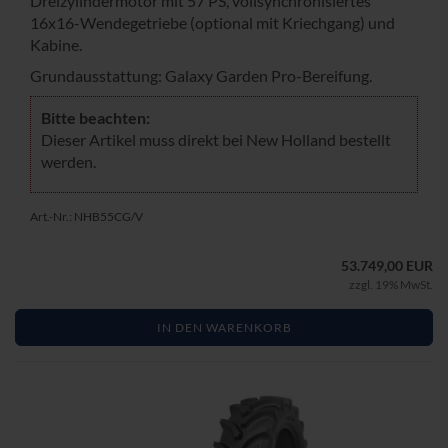
Drei­zy­lin­der­mo­tor mit 57 PS, voll­syn­chro­ni­sier­tes
16x16-​Wendegetriebe (op­tio­nal mit Kriech­gang) und
Ka­bi­ne.
Grund­aus­stat­tung: Ga­la­xy Gar­den Pro-​Bereifung.
Bitte be­ach­ten:
Die­ser Ar­ti­kel muss di­rekt bei New Hol­land be­stellt
wer­den.
Art.-Nr.: NHB55CG/V
53.749,00 EUR
zzgl. 19% MwSt.
IN DEN WARENKORB