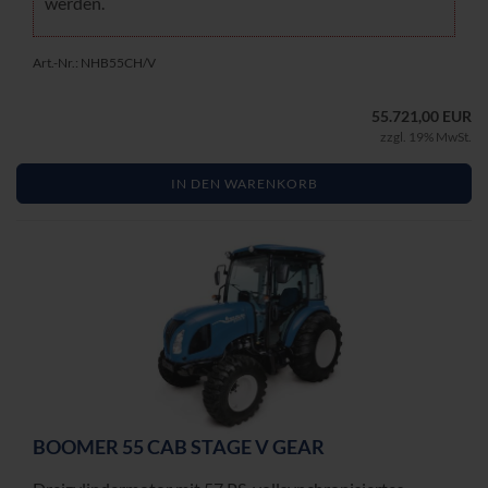
wer­den.
Art.-Nr.: NHB55CH/V
55.721,00 EUR
zzgl. 19% MwSt.
IN DEN WARENKORB
BOO­MER 55 CAB STAGE V GEAR