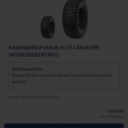
RA­SEN­BE­REI­FUNG B 45-55 CAB/ROPS
(WERKS­BE­REI­FUNG)
Bitte be­ach­ten:
Die­ser Ar­ti­kel muss di­rekt bei New Hol­land be­stellt
wer­den.
Art.-Nr.: 8256304-8304304-NH-S
6,00 EUR
zzgl. 19% MwSt.