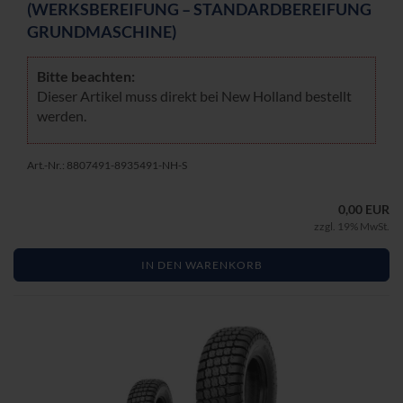
(WERKS­BE­REI­FUNG – STAN­DARD­BE­REI­FUNG
GRUND­MA­SCHI­NE)
Bitte be­ach­ten:
Die­ser Ar­ti­kel muss di­rekt bei New Hol­land be­stellt
wer­den.
Art.-Nr.: 8807491-8935491-NH-S
0,00 EUR
zzgl. 19% MwSt.
IN DEN WARENKORB