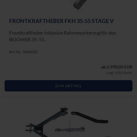
FRONT­KRAFT­HE­BER FKH 35-55 STAGE V
Front­kraft­he­ber in­klu­si­ve Rah­men­un­ter­zug für den
BOO­MER 35-55.
Art.-Nr.: 1000032
ab 2.990,00 EUR
zzgl. 19% MwSt.
ZUM ARTIKEL