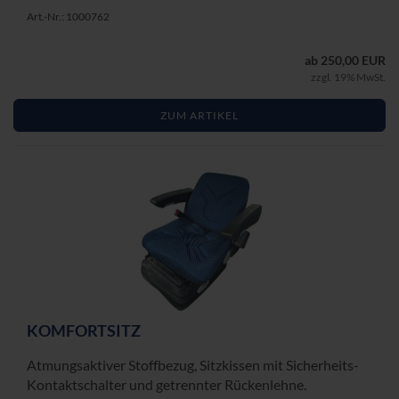
Art.-Nr.: 1000762
ab 250,00 EUR
zzgl. 19% MwSt.
ZUM ARTIKEL
KOM­FORT­SITZ
At­mungs­ak­ti­ver Stoff­be­zug, Sitz­kis­sen mit Sicherheits-​
Kontaktschalter und ge­trenn­ter Rü­cken­leh­ne.