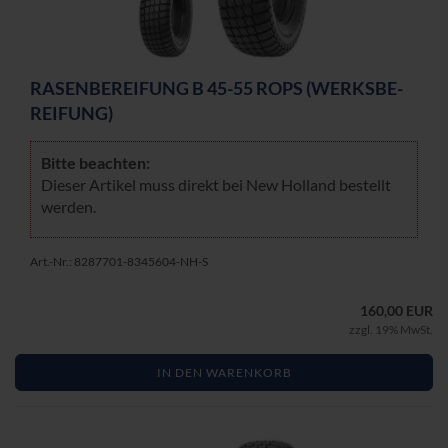
RA­SEN­BE­REI­FUNG B 45-55 ROPS (WERKS­BE­
REI­FUNG)
Bitte be­ach­ten:
Die­ser Ar­ti­kel muss di­rekt bei New Hol­land be­stellt
wer­den.
Art.-Nr.: 8287701-8345604-NH-S
160,00 EUR
zzgl. 19% MwSt.
IN DEN WARENKORB