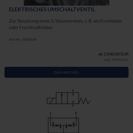
ELEK­TRI­SCHES UM­SCHALT­VEN­TIL
Zur Steue­rung eines 3. Steu­er­krei­ses, z. B. am Front­la­der
oder Front­kraft­he­ber.
Art.-Nr.: 1000169
ab 1.040,00 EUR
zzgl. 19% MwSt.
ZUM ARTIKEL