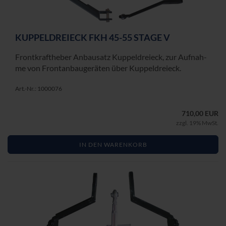
KUP­PEL­DREI­ECK FKH 45-55 STAGE V
Front­kraft­he­ber An­bau­satz Kup­pel­drei­eck, zur Auf­nah­
me von Front­an­bau­ge­rä­ten über Kup­pel­drei­eck.
Art.-Nr.: 1000076
710,00 EUR
zzgl. 19% MwSt.
IN DEN WARENKORB