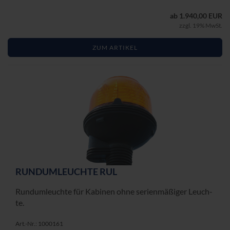
ab 1.940,00 EUR
zzgl. 19% MwSt.
ZUM ARTIKEL
RUND­UM­LEUCH­TE RUL
Rund­um­leuch­te für Ka­bi­nen ohne se­ri­en­mä­ßi­ger Leuch­
te.
Art.-Nr.: 1000161