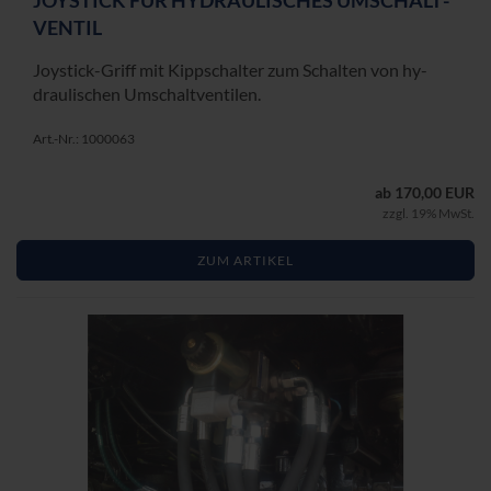
VEN­TIL
Joystick-​Griff mit Kipp­schal­ter zum Schal­ten von hy­
drau­li­schen Um­schalt­ven­ti­len.
Art.-Nr.: 1000063
ab 170,00 EUR
zzgl. 19% MwSt.
ZUM ARTIKEL