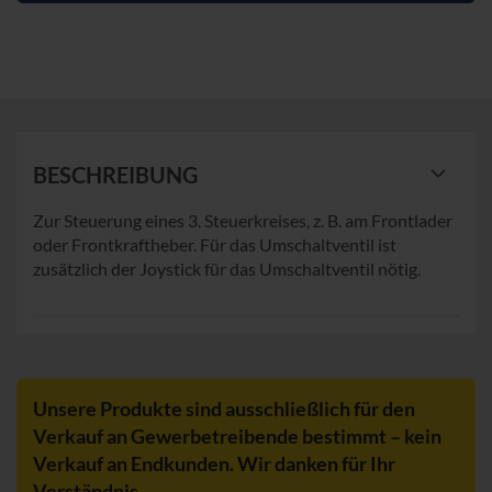
BESCHREIBUNG
Zur Steuerung eines 3. Steuerkreises, z. B. am Frontlader
oder Frontkraftheber. Für das Umschaltventil ist
zusätzlich der Joystick für das Umschaltventil nötig.
Unsere Produkte sind ausschließlich für den
Verkauf an Gewerbetreibende bestimmt – kein
Verkauf an Endkunden. Wir danken für Ihr
Verständnis.