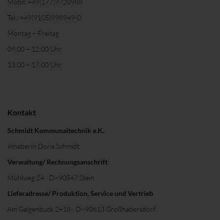
Mobil:
+49(177)9720988
Tel.:
+49(9105)998949-0
Montag – Freitag
09:00 – 12:00 Uhr
13:00 – 17:00 Uhr
Kontakt
Schmidt Kommunaltechnik e.K.
Inhaberin Doris Schmidt
Verwaltung/ Rechnungsanschrift
Mühlweg 24 · D–90547 Stein
Lieferadresse/ Produktion, Service und Vertrieb
Am Galgenbuck 2+18 · D–90613 Großhabersdorf