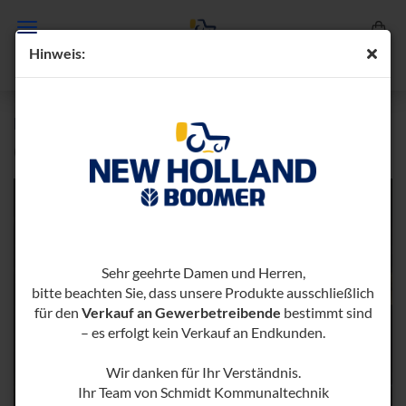
Hin­weis:
ELEK­TRI­SCHES UM­SCHALT­VEN­TIL
(Art.-Nr.:
1000169-​1000381
)
Sehr geehrte Damen und Herren,
bitte beachten Sie, dass unsere Produkte ausschließlich
für den
Verkauf an Gewerbetreibende
bestimmt sind
– es erfolgt kein Verkauf an Endkunden.
Wir danken für Ihr Verständnis.
Ihr Team von Schmidt Kommunaltechnik