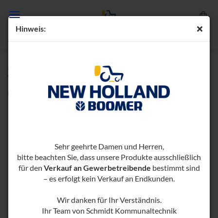
Hin­weis:
JOY­STICK FÜR HY­DRAU­LI­SCHES UM­SCHALT­VEN­
TIL
(Art.-Nr.:
1000063-​1000380
)
Sehr geehrte Damen und Herren,
bitte beachten Sie, dass unsere Produkte ausschließlich
für den
Verkauf an Gewerbetreibende
bestimmt sind
– es erfolgt kein Verkauf an Endkunden.
Wir danken für Ihr Verständnis.
Ihr Team von Schmidt Kommunaltechnik