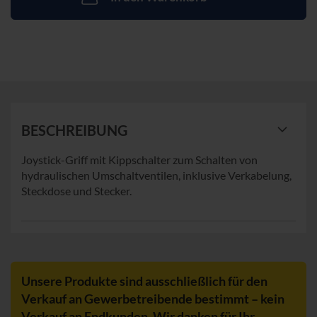
BESCHREIBUNG
Joystick-Griff mit Kippschalter zum Schalten von
hydraulischen Umschaltventilen, inklusive Verkabelung,
Steckdose und Stecker.
Unsere Produkte sind ausschließlich für den
Verkauf an Gewerbetreibende bestimmt – kein
Verkauf an Endkunden. Wir danken für Ihr