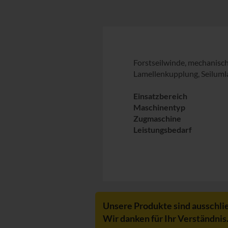
Forstseilwinde, mechanisch
Lamellenkupplung, Seilumla
Einsatzbereich
Maschinentyp
Zugmaschine
Leistungsbedarf
Unsere Produkte sind ausschli
Wir danken für Ihr Verständnis