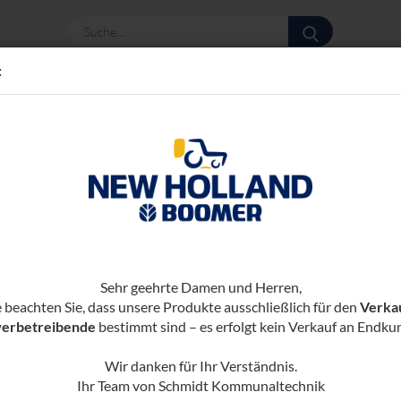
Suche...
:
te
»
»
- Brennholztechnik
Forstseilwinden
Forstseilwinde FSW 45
(Art.-N
FOR
Sehr geehrte Damen und Herren,
FSW
e beachten Sie, dass unsere Produkte ausschließlich für den
Verka
erbetreibende
bestimmt sind – es erfolgt kein Verkauf an Endku
Zusatz
Wir danken für Ihr Verständnis.
Vor
Ihr Team von Schmidt Kommunaltechnik
80