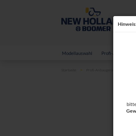
Hin­weis
Modellauswahl
Profi-Anbaugerä
»
»
Startseite
Profi-Anbaugeräte
Forst
bitt
Gew