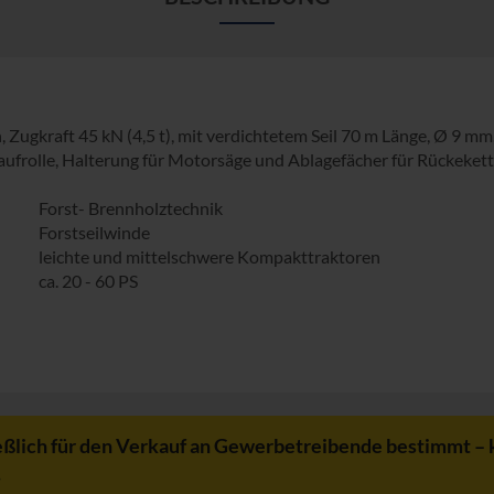
, Zugkraft 45 kN (4,5 t), mit verdichtetem Seil 70 m Länge, Ø 9 m
ufrolle, Halterung für Motorsäge und Ablagefächer für Rückekett
Forst- Brennholztechnik
Forstseilwinde
leichte und mittelschwere Kompakttraktoren
ca. 20 - 60 PS
eßlich für den Verkauf an Gewerbetreibende bestimmt – 
.