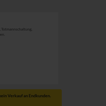
m, Totmannschaltung,
en.
kein Verkauf an Endkunden.