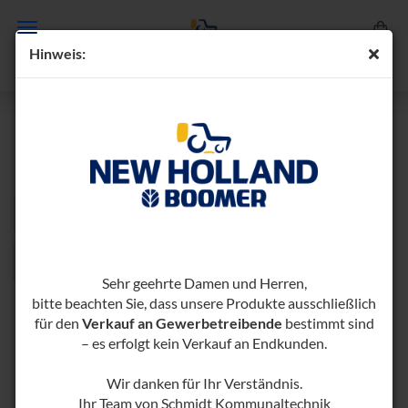
Hin­weis:
BRENNHOLZLAGERUNG
Sortieren nach
pro Seite
Sortieren nach
96 pro Seite
1
Sehr geehrte Damen und Herren,
bitte beachten Sie, dass unsere Produkte ausschließlich
für den
Verkauf an Gewerbetreibende
bestimmt sind
– es erfolgt kein Verkauf an Endkunden.
Wir danken für Ihr Verständnis.
Ihr Team von Schmidt Kommunaltechnik