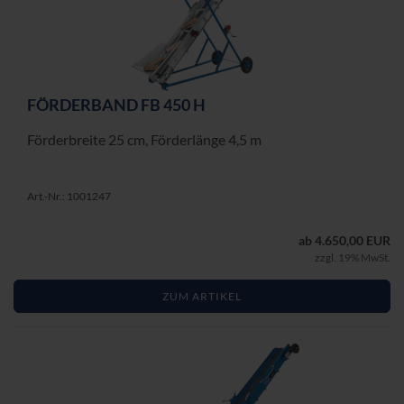
FÖR­DER­BAND FB 450 H
För­der­brei­te 25 cm, För­der­län­ge 4,5 m
Art.-Nr.: 1001247
ab 4.650,00 EUR
zzgl. 19% MwSt.
ZUM ARTIKEL