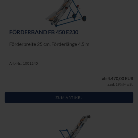
FÖR­DER­BAND FB 450 E230
För­der­brei­te 25 cm, För­der­län­ge 4,5 m
Art.-Nr.: 1001245
ab 4.470,00 EUR
zzgl. 19% MwSt.
ZUM ARTIKEL