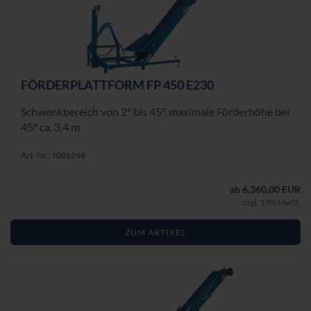
FÖR­DER­PLATT­FORM FP 450 E230
Schwenk­be­reich von 2° bis 45°, ma­xi­ma­le För­der­hö­he bei
45° ca. 3,4 m
Art.-Nr.: 1001248
ab 6.360,00 EUR
zzgl. 19% MwSt.
ZUM ARTIKEL