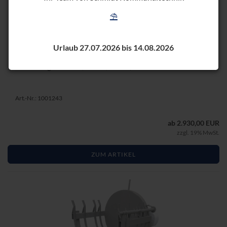
⛱️
HOLZ­BÜN­DEL­GE­RÄT HBG 80
Urlaub 27.07.2026 bis 14.08.2026
Scheit­län­gen 25 cm, 33 cm, 50 cm, 80 cm
Art.-Nr.: 1001243
ab 2.930,00 EUR
zzgl. 19% MwSt.
ZUM ARTIKEL