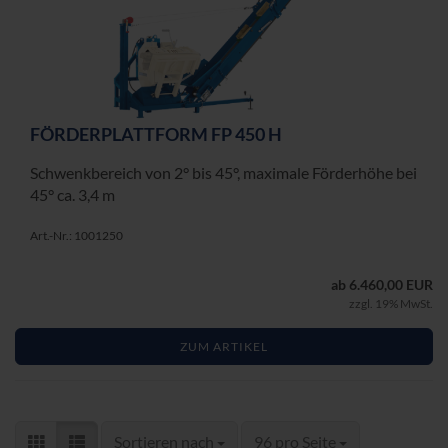
FÖR­DER­PLATT­FORM FP 450 H
Schwenk­be­reich von 2° bis 45°, ma­xi­ma­le För­der­hö­he bei
45° ca. 3,4 m
Art.-Nr.: 1001250
ab 6.460,00 EUR
zzgl. 19% MwSt.
ZUM ARTIKEL
Sortieren nach
pro Seite
Sortieren nach
96 pro Seite