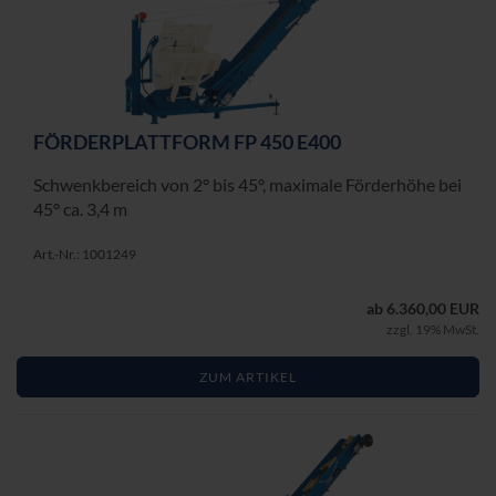
FÖR­DER­PLATT­FORM FP 450 E400
Schwenk­be­reich von 2° bis 45°, ma­xi­ma­le För­der­hö­he bei
45° ca. 3,4 m
Art.-Nr.: 1001249
ab 6.360,00 EUR
zzgl. 19% MwSt.
ZUM ARTIKEL