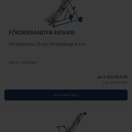
FÖR­DER­BAND FB 450 E400
För­der­brei­te 25 cm, För­der­län­ge 4,5 m
Art.-Nr.: 1001246
ab 4.360,00 EUR
zzgl. 19% MwSt.
ZUM ARTIKEL