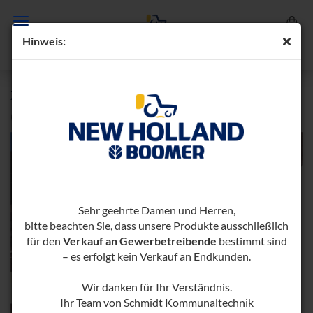
Hin­weis:
ZWI­SCHEN­ACHS­MÄH­WERK 160 GMS
(Art.-Nr.:
728099-​NH-S-1000384
)
Sehr geehrte Damen und Herren,
bitte beachten Sie, dass unsere Produkte ausschließlich
für den
Verkauf an Gewerbetreibende
bestimmt sind
– es erfolgt kein Verkauf an Endkunden.
Wir danken für Ihr Verständnis.
Ihr Team von Schmidt Kommunaltechnik