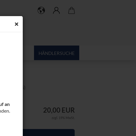
HÄNDLERSUCHE
r.:
1001295
)
MESSER
uf an
20,00 EUR
nden.
zzgl. 19% MwSt.