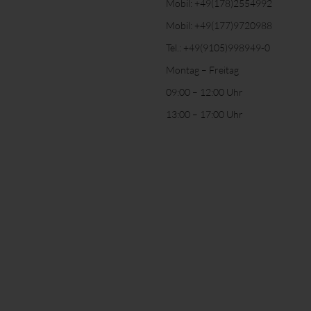
Mobil:
+49(178)2554992
Mobil:
+49(177)9720988
Tel.:
+49(9105)998949-0
Montag – Freitag
09:00 – 12:00 Uhr
13:00 – 17:00 Uhr