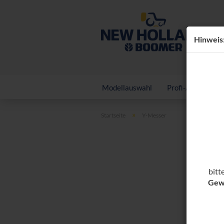
Hin­weis
Modellauswahl
Profi-Anbaugerä
»
Startseite
Y-Messer
bitt
Gew