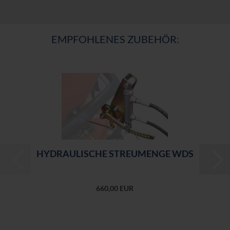
EMPFOHLENES ZUBEHÖR:
HY­DRAU­LI­SCHE STREU­MEN­GE WDS
660,00 EUR