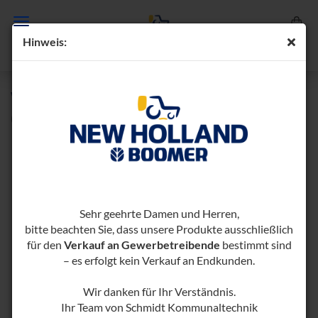
Hin­weis:
WIN­TER­DIENST­S­TREU­ER WDS 140 K
(Art.-Nr.:
1000364-​1000390
)
Sehr geehrte Damen und Herren,
bitte beachten Sie, dass unsere Produkte ausschließlich
für den
Verkauf an Gewerbetreibende
bestimmt sind
– es erfolgt kein Verkauf an Endkunden.
Wir danken für Ihr Verständnis.
Ihr Team von Schmidt Kommunaltechnik