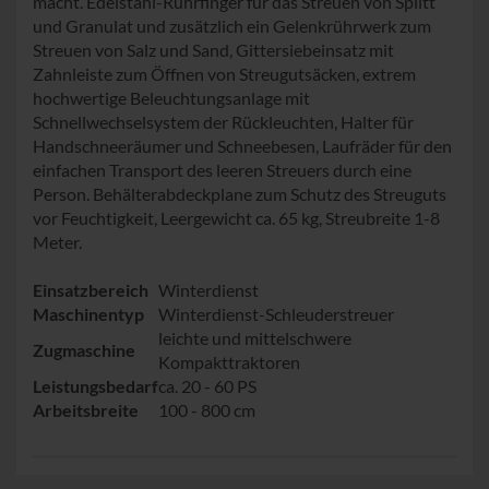
macht. Edelstahl-Rührfinger für das Streuen von Splitt
und Granulat und zusätzlich ein Gelenkrührwerk zum
Streuen von Salz und Sand, Gittersiebeinsatz mit
Zahnleiste zum Öffnen von Streugutsäcken, extrem
hochwertige Beleuchtungsanlage mit
Schnellwechselsystem der Rückleuchten, Halter für
Handschneeräumer und Schneebesen, Laufräder für den
einfachen Transport des leeren Streuers durch eine
Person. Behälterabdeckplane zum Schutz des Streuguts
vor Feuchtigkeit, Leergewicht ca. 65 kg, Streubreite 1-8
Meter.
Einsatzbereich
Winterdienst
Maschinentyp
Winterdienst-Schleuderstreuer
leichte und mittelschwere
Zugmaschine
Kompakttraktoren
Leistungsbedarf
ca. 20 - 60 PS
Arbeitsbreite
100 - 800 cm