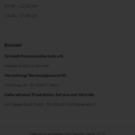
09:00 – 12:00 Uhr
13:00 – 17:00 Uhr
Kontakt
Schmidt Kommunaltechnik e.K.
Inhaberin Doris Schmidt
Verwaltung/ Rechnungsanschrift
Mühlweg 24 · D–90547 Stein
Lieferadresse/ Produktion, Service und Vertrieb
Am Galgenbuck 2+18 · D–90613 Großhabersdorf
Webshop erstellen
mit Gambio.de © 2026