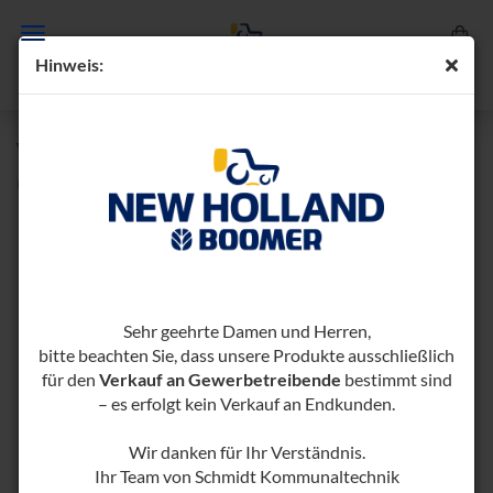
Hin­weis:
WILD­KRAUT­BÜRS­TE WKB H750
(Art.-Nr.:
1001173-​1000405
)
Sehr geehrte Damen und Herren,
bitte beachten Sie, dass unsere Produkte ausschließlich
für den
Verkauf an Gewerbetreibende
bestimmt sind
– es erfolgt kein Verkauf an Endkunden.
Wir danken für Ihr Verständnis.
Ihr Team von Schmidt Kommunaltechnik