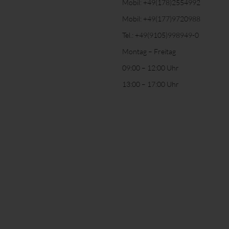
Mobil:
+49(178)2554992
Mobil:
+49(177)9720988
Tel.:
+49(9105)998949-0
Montag – Freitag
09:00 – 12:00 Uhr
13:00 – 17:00 Uhr