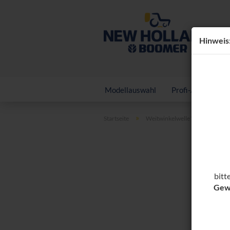
Hin­weis
Modellauswahl
Profi-Anbaugerä
»
Startseite
Weitwinkelwelle WGW L
bitt
Gew