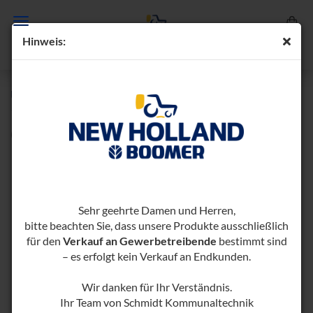
Hin­weis:
UN­AB­HÄN­GI­GE MÄHWERKS­AUS­HE­BUNG UMA
10
(Art.-Nr.:
1000296-​1000376
)
Sehr geehrte Damen und Herren,
bitte beachten Sie, dass unsere Produkte ausschließlich
für den
Verkauf an Gewerbetreibende
bestimmt sind
– es erfolgt kein Verkauf an Endkunden.
Wir danken für Ihr Verständnis.
Ihr Team von Schmidt Kommunaltechnik