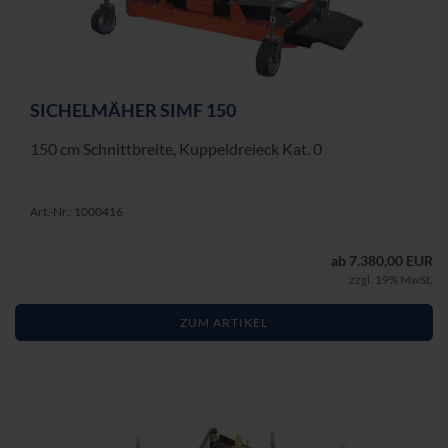
SI­CHEL­MÄ­HER SIMF 150
150 cm Schnitt­brei­te, Kup­pel­drei­eck Kat. 0
Art.-Nr.: 1000416
ab 7.380,00 EUR
zzgl. 19% MwSt.
ZUM ARTIKEL