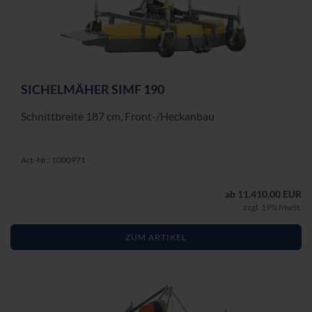
SI­CHEL­MÄ­HER SIMF 190
Schnitt­brei­te 187 cm, Front-​/Heck­an­bau
Art.-Nr.: 1000971
ab 11.410,00 EUR
zzgl. 19% MwSt.
ZUM ARTIKEL