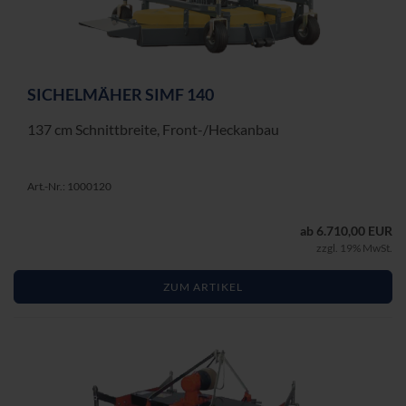
SI­CHEL­MÄ­HER SIMF 140
137 cm Schnitt­brei­te, Front-​/Heck­an­bau
Art.-Nr.: 1000120
ab 6.710,00 EUR
zzgl. 19% MwSt.
ZUM ARTIKEL