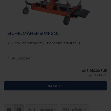
SI­CHEL­MÄ­HER SIMF 210
210 cm Schnitt­brei­te, Kup­pel­drei­eck Kat. 0
Art.-Nr.: 1000567
ab 8.150,00 EUR
zzgl. 19% MwSt.
ZUM ARTIKEL
Sortieren nach
pro Seite
Sortieren nach
96 pro Seite