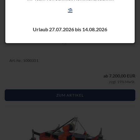
⛱️
SI­CHEL­MÄ­HER SIMF 120
Urlaub 27.07.2026 bis 14.08.2026
120 cm Schnitt­brei­te, Kup­pel­drei­eck Kat. 0
Art.-Nr.: 1000351
ab 7.200,00 EUR
zzgl. 19% MwSt.
ZUM ARTIKEL