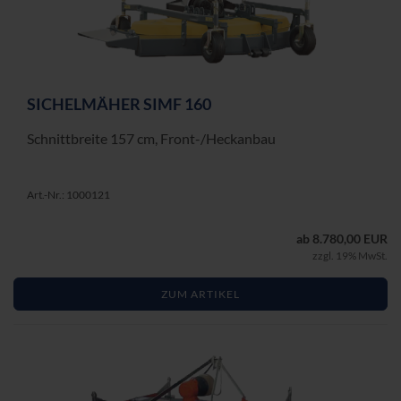
SI­CHEL­MÄ­HER SIMF 160
Schnitt­brei­te 157 cm, Front-​/Heck­an­bau
Art.-Nr.: 1000121
ab 8.780,00 EUR
zzgl. 19% MwSt.
ZUM ARTIKEL