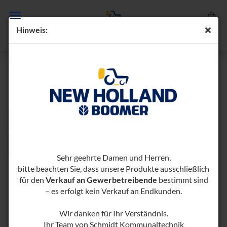
Hin­weis:
SICHELMÄHER FRONT
Sortieren nach
pro Seite
Sortieren nach
96 pro Seite
1
Sehr geehrte Damen und Herren,
bitte beachten Sie, dass unsere Produkte ausschließlich
für den
Verkauf an Gewerbetreibende
bestimmt sind
– es erfolgt kein Verkauf an Endkunden.
Wir danken für Ihr Verständnis.
Ihr Team von Schmidt Kommunaltechnik