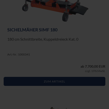
SI­CHEL­MÄ­HER SIMF 180
180 cm Schnitt­brei­te, Kup­pel­drei­eck Kat. 0
Art.-Nr.: 1000341
ab 7.700,00 EUR
zzgl. 19% MwSt.
ZUM ARTIKEL