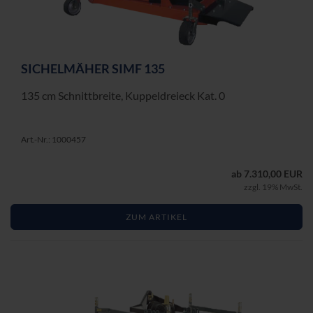
SI­CHEL­MÄ­HER SIMF 135
135 cm Schnitt­brei­te, Kup­pel­drei­eck Kat. 0
Art.-Nr.: 1000457
ab 7.310,00 EUR
zzgl. 19% MwSt.
ZUM ARTIKEL