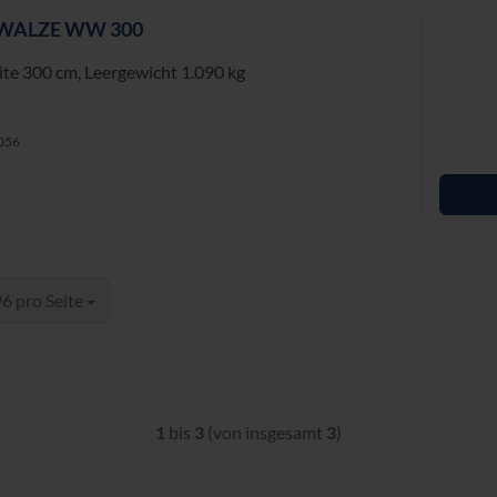
­WAL­ZE WW 300
ei­te 300 cm, Leer­ge­wicht 1.090 kg
1056
ro Seite
6 pro Seite
1
bis
3
(von insgesamt
3
)