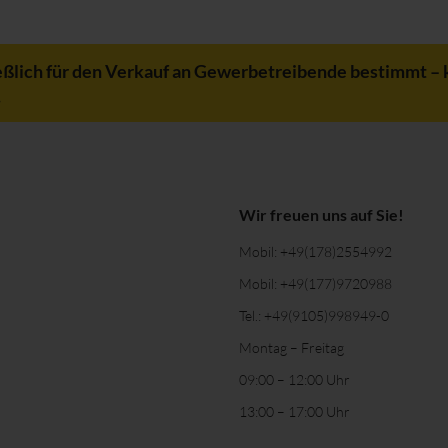
eßlich für den Verkauf an Gewerbetreibende bestimmt – 
.
Wir freuen uns auf Sie!
Mobil:
+49(178)2554992
Mobil:
+49(177)9720988
Tel.:
+49(9105)998949-0
Montag – Freitag
09:00 – 12:00 Uhr
13:00 – 17:00 Uhr