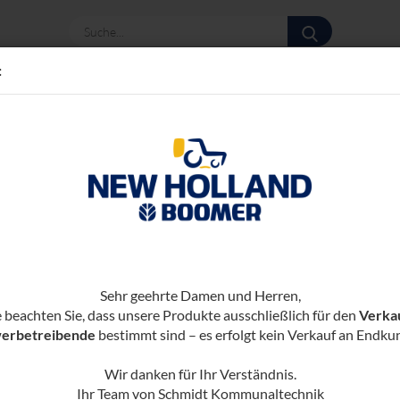
Suche...
:
te
»
r- Grünlandtechnik
Wiesenwalzen
WIESENWALZEN
Sehr geehrte Damen und Herren,
e beachten Sie, dass unsere Produkte ausschließlich für den
Verka
ro Seite
erbetreibende
6 pro Seite
bestimmt sind – es erfolgt kein Verkauf an Endku
Wir danken für Ihr Verständnis.
Ihr Team von Schmidt Kommunaltechnik