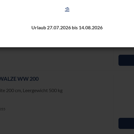
⛱️
­WAL­ZE WW 100
ei­te 100 cm, Leer­ge­wicht 300 kg
Urlaub 27.07.2026 bis 14.08.2026
1054
­WAL­ZE WW 200
ei­te 200 cm, Leer­ge­wicht 500 kg
1055