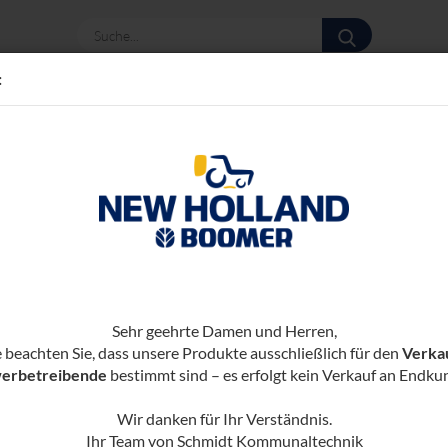
Suche...
:
te
»
r- Grünlandtechnik
Scheibenmäher Heck
SCHEIBENMÄHER HECK
Sehr geehrte Damen und Herren,
e beachten Sie, dass unsere Produkte ausschließlich für den
Verka
ro Seite
erbetreibende
6 pro Seite
bestimmt sind – es erfolgt kein Verkauf an Endku
Wir danken für Ihr Verständnis.
Ihr Team von Schmidt Kommunaltechnik