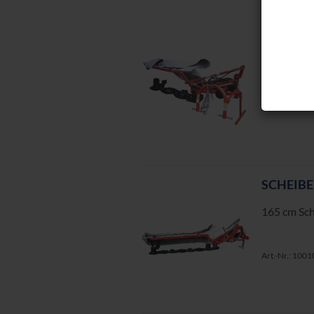
SCHEI­B
120 cm Schn
Art.-Nr.: 100
SCHEI­B
165 cm Schn
Art.-Nr.: 100