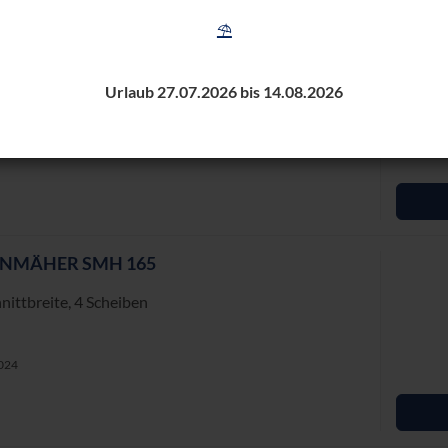
⛱️
EN­MÄ­HER SMH 120
itt­brei­te, 3 Schei­ben
Urlaub 27.07.2026 bis 14.08.2026
1023
EN­MÄ­HER SMH 165
itt­brei­te, 4 Schei­ben
1024