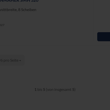
EN­MÄ­HER SMH 320
itt­brei­te, 8 Schei­ben
1027
ro Seite
6 pro Seite
1
bis
5
(von insgesamt
5
)