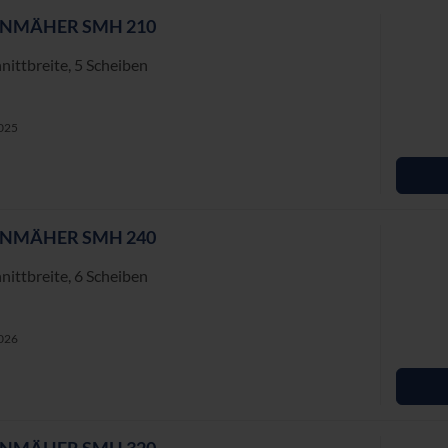
EN­MÄ­HER SMH 210
itt­brei­te, 5 Schei­ben
1025
EN­MÄ­HER SMH 240
itt­brei­te, 6 Schei­ben
1026