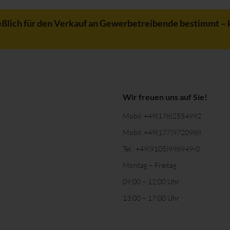
eßlich für den Verkauf an Gewerbetreibende bestimmt – 
.
Wir freuen uns auf Sie!
Mobil:
+49(178)2554992
Mobil:
+49(177)9720988
Tel.:
+49(9105)998949-0
Montag – Freitag
09:00 – 12:00 Uhr
13:00 – 17:00 Uhr