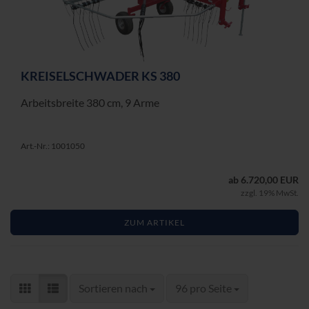
KREI­SEL­SCHWA­DER KS 380
Ar­beits­brei­te 380 cm, 9 Arme
Art.-Nr.: 1001050
ab 6.720,00 EUR
zzgl. 19% MwSt.
ZUM ARTIKEL
Sortieren nach
pro Seite
Sortieren nach
96 pro Seite