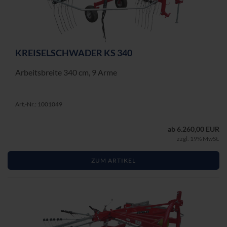
KREI­SEL­SCHWA­DER KS 340
Ar­beits­brei­te 340 cm, 9 Arme
Art.-Nr.: 1001049
ab 6.260,00 EUR
zzgl. 19% MwSt.
ZUM ARTIKEL