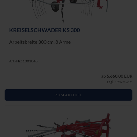
KREI­SEL­SCHWA­DER KS 300
Ar­beits­brei­te 300 cm, 8 Arme
Art.-Nr.: 1001048
ab 5.660,00 EUR
zzgl. 19% MwSt.
ZUM ARTIKEL