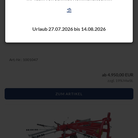
⛱️
KREI­SEL­SCHWA­DER KS 200
Urlaub 27.07.2026 bis 14.08.2026
Ar­beits­brei­te 200 cm, 8 Arme
Art.-Nr.: 1001047
ab 4.950,00 EUR
zzgl. 19% MwSt.
ZUM ARTIKEL