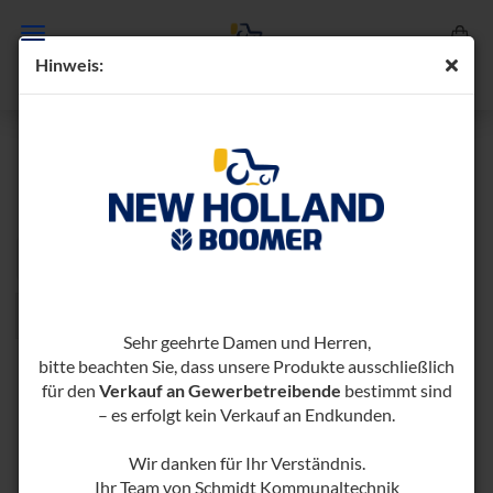
Hin­weis:
KREISELSCHWADER
Sortieren nach
pro Seite
Sortieren nach
96 pro Seite
1
Sehr geehrte Damen und Herren,
bitte beachten Sie, dass unsere Produkte ausschließlich
für den
Verkauf an Gewerbetreibende
bestimmt sind
– es erfolgt kein Verkauf an Endkunden.
Wir danken für Ihr Verständnis.
Ihr Team von Schmidt Kommunaltechnik