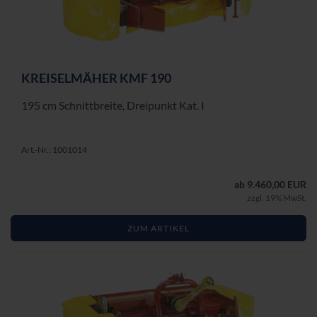
KREI­SEL­MÄ­HER KMF 190
195 cm Schnitt­brei­te, Drei­punkt Kat. I
Art.-Nr.: 1001014
ab 9.460,00 EUR
zzgl. 19% MwSt.
ZUM ARTIKEL