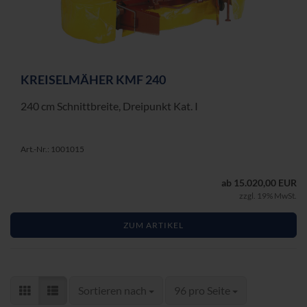
KREI­SEL­MÄ­HER KMF 240
240 cm Schnitt­brei­te, Drei­punkt Kat. I
Art.-Nr.: 1001015
ab 15.020,00 EUR
zzgl. 19% MwSt.
ZUM ARTIKEL
Sortieren nach
pro Seite
Sortieren nach
96 pro Seite