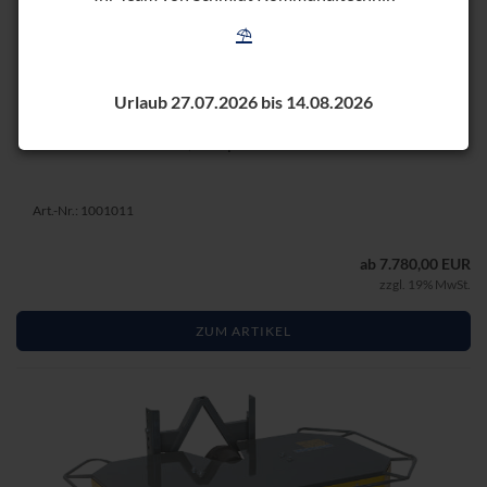
⛱️
KREI­SEL­MÄ­HER KMF 135
Urlaub 27.07.2026 bis 14.08.2026
135 cm Schnitt­brei­te, Drei­punkt Kat. I
Art.-Nr.: 1001011
ab 7.780,00 EUR
zzgl. 19% MwSt.
ZUM ARTIKEL