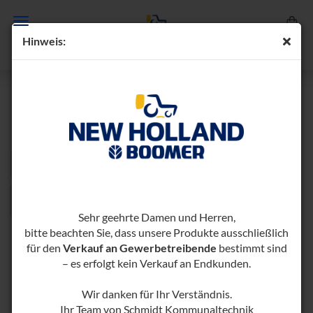
Hin­weis:
KREISELMÄHER FRONT
Sortieren nach
pro Seite
Sortieren nach
96 pro Seite
1
Sehr geehrte Damen und Herren,
bitte beachten Sie, dass unsere Produkte ausschließlich
für den
Verkauf an Gewerbetreibende
bestimmt sind
– es erfolgt kein Verkauf an Endkunden.
Wir danken für Ihr Verständnis.
Ihr Team von Schmidt Kommunaltechnik