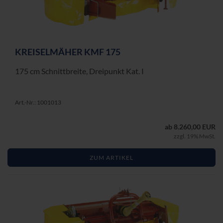
KREI­SEL­MÄ­HER KMF 175
175 cm Schnitt­brei­te, Drei­punkt Kat. I
Art.-Nr.: 1001013
ab 8.260,00 EUR
zzgl. 19% MwSt.
ZUM ARTIKEL