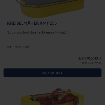
KREI­SEL­MÄ­HER KMF 155
155 cm Schnitt­brei­te, Drei­punkt Kat. I
Art.-Nr.: 1001012
ab 8.570,00 EUR
zzgl. 19% MwSt.
ZUM ARTIKEL