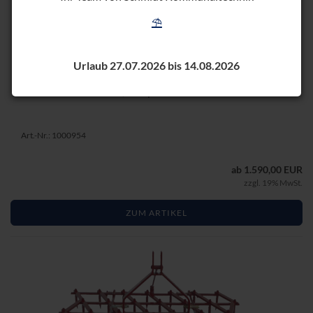
⛱️
SAAT­EG­GE SE 160
Urlaub 27.07.2026 bis 14.08.2026
160 cm Ar­beits­brei­te, Drei­punkt­an­bau Kat. I
Art.-Nr.: 1000954
ab 1.590,00 EUR
zzgl. 19% MwSt.
ZUM ARTIKEL