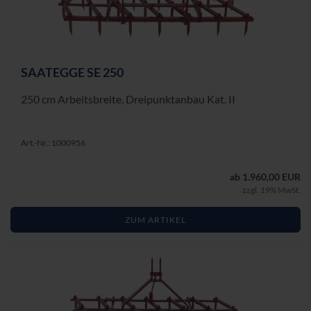
SAAT­EG­GE SE 250
250 cm Ar­beits­brei­te, Drei­punkt­an­bau Kat. II
Art.-Nr.: 1000956
ab 1.960,00 EUR
zzgl. 19% MwSt.
ZUM ARTIKEL