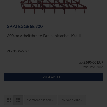
SAAT­EG­GE SE 300
300 cm Ar­beits­brei­te, Drei­punkt­an­bau Kat. II
Art.-Nr.: 1000957
ab 2.590,00 EUR
zzgl. 19% MwSt.
ZUM ARTIKEL
Sortieren nach
pro Seite
Sortieren nach
96 pro Seite