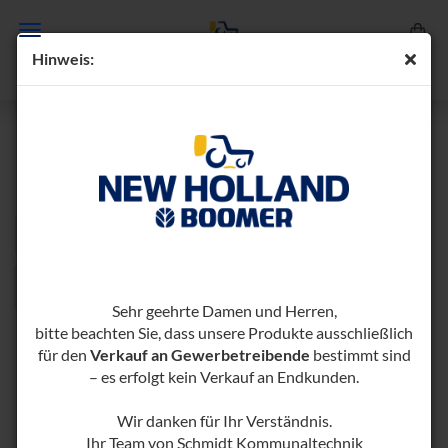
Hin­weis:
SAATEGGEN
Sortieren nach
pro Seite
Sortieren nach
96 pro Seite
1
Sehr geehrte Damen und Herren,
bitte beachten Sie, dass unsere Produkte ausschließlich
für den
Verkauf an Gewerbetreibende
bestimmt sind
– es erfolgt kein Verkauf an Endkunden.
Wir danken für Ihr Verständnis.
Ihr Team von Schmidt Kommunaltechnik