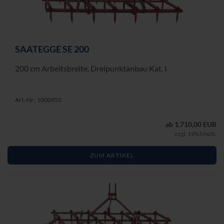
SAAT­EG­GE SE 200
200 cm Ar­beits­brei­te, Drei­punkt­an­bau Kat. I
Art.-Nr.: 1000955
ab 1.710,00 EUR
zzgl. 19% MwSt.
ZUM ARTIKEL