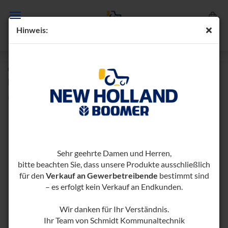
Hin­weis:
OPG-​SCHUTZVORRICHTUNG FÜR STOLL-​
FRONTLADER AM BOO­MER 25 COM­PACT
(Art.-Nr.:
1000658-​1000402-1000380
)
Sehr geehrte Damen und Herren,
bitte beachten Sie, dass unsere Produkte ausschließlich
für den
Verkauf an Gewerbetreibende
bestimmt sind
– es erfolgt kein Verkauf an Endkunden.
Wir danken für Ihr Verständnis.
Ihr Team von Schmidt Kommunaltechnik