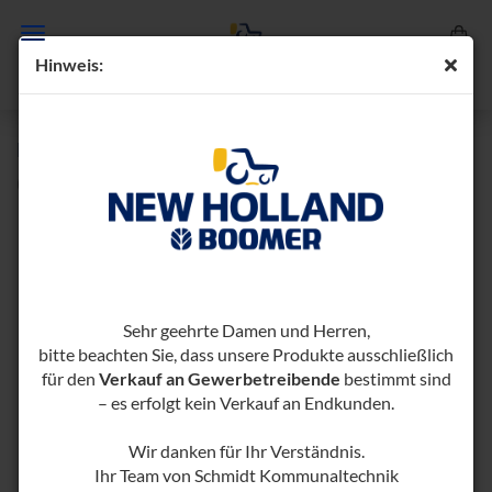
Hin­weis:
KAR­TOF­FEL­RO­DER KRM 500
(Art.-Nr.:
1001259-​1000406
)
Sehr geehrte Damen und Herren,
bitte beachten Sie, dass unsere Produkte ausschließlich
für den
Verkauf an Gewerbetreibende
bestimmt sind
– es erfolgt kein Verkauf an Endkunden.
Wir danken für Ihr Verständnis.
Ihr Team von Schmidt Kommunaltechnik