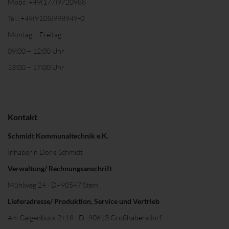
Mobil:
+49(177)9720988
Tel.:
+49(9105)998949-0
Montag – Freitag
09:00 – 12:00 Uhr
13:00 – 17:00 Uhr
Kontakt
Schmidt Kommunaltechnik e.K.
Inhaberin Doris Schmidt
Verwaltung/ Rechnungsanschrift
Mühlweg 24 · D–90547 Stein
Lieferadresse/ Produktion, Service und Vertrieb
Am Galgenbuck 2+18 · D–90613 Großhabersdorf