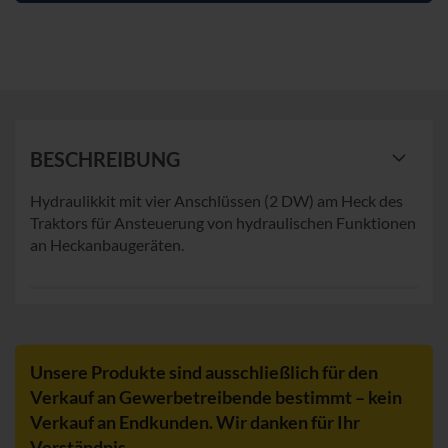
BESCHREIBUNG
Hydraulikkit mit vier Anschlüssen (2 DW) am Heck des
Traktors für Ansteuerung von hydraulischen Funktionen
an Heckanbaugeräten.
Unsere Produkte sind ausschließlich für den
Verkauf an Gewerbetreibende bestimmt – kein
Verkauf an Endkunden. Wir danken für Ihr
Verständnis.