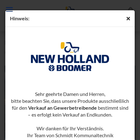
Hin­weis:
HY­DRAU­LIK­KIT 2X DW HIN­TEN
(Art.-Nr.:
1000260-​1000374
)
Sehr geehrte Damen und Herren,
bitte beachten Sie, dass unsere Produkte ausschließlich
für den
Verkauf an Gewerbetreibende
bestimmt sind
– es erfolgt kein Verkauf an Endkunden.
Wir danken für Ihr Verständnis.
Ihr Team von Schmidt Kommunaltechnik