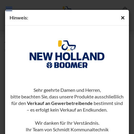
Hin­weis:
AN­HÄN­GE­KEHR­MA­SCHI­NE AKM 150/1000
(Art.-Nr.:
1001179-​1000405
)
Sehr geehrte Damen und Herren,
bitte beachten Sie, dass unsere Produkte ausschließlich
für den
Verkauf an Gewerbetreibende
bestimmt sind
– es erfolgt kein Verkauf an Endkunden.
Wir danken für Ihr Verständnis.
Ihr Team von Schmidt Kommunaltechnik